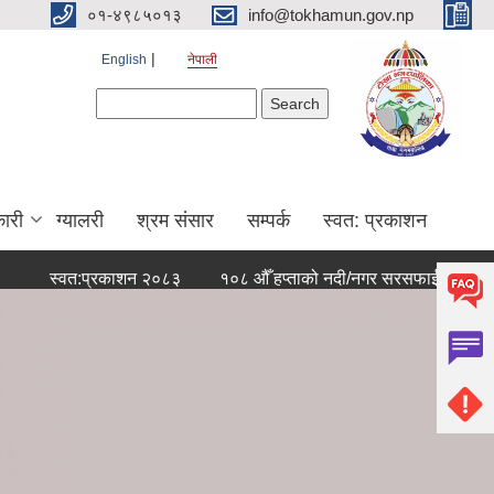
०१-४९८५०१३
info@tokhamun.gov.np
English
नेपाली
Search form
Search
ारी
ग्यालरी
श्रम संसार
सम्पर्क
स्वत: प्रकाशन
स्वत:प्रकाशन २०८३
१०८ औँ हप्ताको नदी/नगर सरसफाई कार्यक्रममा हार्दि