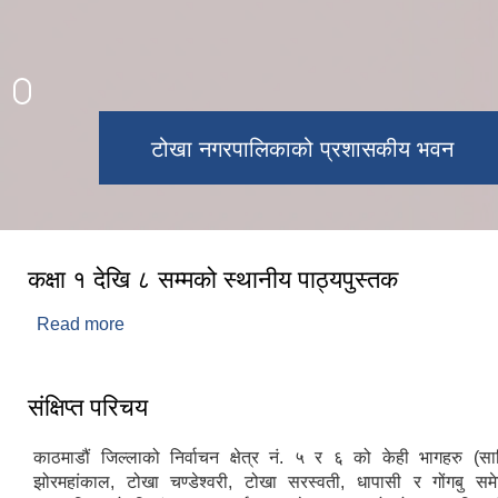
सम्माननीय राष्ट्रपति ज्यूलाई स्वागत गर्दै नगर
टोखा नगरपालिकाको प्रशासकीय भवन
नगर सभाको चौधौं अधिवेशन
टोखा जात्रा
शपथ ग्रहण
शुभकामना
प्रमुखज्यू
कक्षा १ देखि ८ सम्मको स्थानीय पाठ्यपुस्तक
Read more
about कक्षा १ देखि ८ सम्मको स्थानीय पाठ्यपुस्तक
संक्षिप्त परिचय
काठमाडौं जिल्लाको निर्वाचन क्षेत्र नं. ५ र ६ को केही भागहरु (सा
झोरमहांकाल, टोखा चण्डेश्वरी, टोखा सरस्वती, धापासी र गोंगबु स