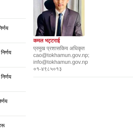
िर्णय
कमल भट्टराई
प्रमुख प्रशासकिय अधिकृत
निर्णय
cao@tokhamun.gov.np;
info@tokhamun.gov.np
०१-४९८५०१३
निर्णय
र्णय
हरू