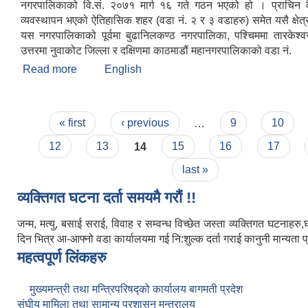
नगरपालिकाको वि.सं. २०७१ मार्ग १६ गते गठन भएको हो । प्राचिन वै
व्यवस्थापन भएको ऐतिहासिक शहर (वडा नं. २ र ३ वडाहरु) समेत यसै क्षेत
यस नगरपालिकाको पूर्वमा बुढानिलकण्ठ नगरपालिका, पश्चिममा तारकेश्
उत्तरमा नुवाकोट जिल्ला र दक्षिणमा काठमाडौं महानगरपालिकाको वडा नं.
Read more
about संक्षिप्त परिचय
English
Pages
« first
‹ previous
…
9
10
12
13
14
15
16
17
last »
व्यक्तिगत घटना दर्ता समयमै गरौं !!
जन्म, मत्यु, बसाई सराई, विवाह र सम्वन्ध विच्छेत जस्ता व्यक्तिगत घटनाहर
दिन भित्र आ-आफ्नो वडा कार्यालयमा गई नि:शुल्क दर्ता गराई कानुनी मान्यता प्र
महत्वपूर्ण लिंकहरु
मुख्यमन्त्री तथा मन्त्रिपरिषद्को कार्यालय बागमती प्रदेश
संघीय मामिला तथा सामान्य प्रशासन मन्त्रालय