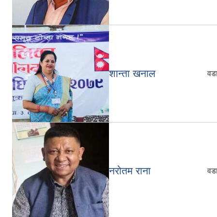
शान्ता खनाल
वडा
नरोतम राना
वडा