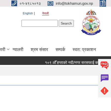
०१-४९८५०१३
info@tokhamun.gov.np
English
नेपाली
Search form
Search
ारी
ग्यालरी
श्रम संसार
सम्पर्क
स्वत: प्रकाशन
१०९ औँ हप्ताको नदी/नगर सरसफाई कार्यक्रममा हार्दिक 