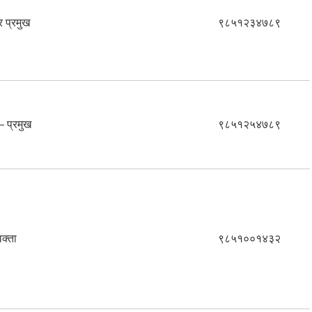
 प्रमुख
९८५१२३४७८९
 प्रमुख
९८५१२५४७८९
वक्ता
९८५१००१४३२