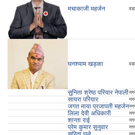
मचाकाजी महर्जन
वडा
घनश्‍याम खड्का
वडा
सुनिता श्रेष्‍ठ परियार नेपाली
नगर
सायरा परियार
नगर
जगत माया प्रजापती महर्जन
नगर
लिला देवी अधिकारी
नगर
शान्ता राई
नगर
प्रेम कुमार सुनुवार
नगर
सरिता घले
नगर