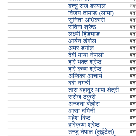
बच्चु राज बस्याल
नगर
विजय तामाङ (लामा)
वड
सुनिता अधिकारी
वड
सविना श्रेष्ठ
वड
लक्ष्मी हिङमाङ
वड
आर्यन डंगोल
वड
अमर डंगोल
वड
देवी माया नेपाली
वड
हरि भक्त श्रेष्ठ
वड
हरि कृष्‍ण श्रेष्‍ठ
वड
अम्‍बिका आचार्य
वड
बबी नगर्ची
वड
तारा वहादुर थापा क्षेत्री
वड
सरोज ठकुरी
वड
अन्जना बोहोरा
वड
आसा दमिनी
वड
महेश बिष्ट
वड
हरिकृष्‍ण श्रेष्‍ठ
वड
तन्जु नेपाल (लुईटेल)
वड