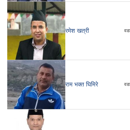
रमेश खत्री
वडा
राम भक्त घिमिरे
वडा