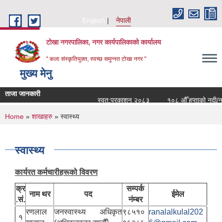
Skip to main content
English
नेपाली
टोखा नगरपालिका, नगर कार्यपालिकाको कार्यालय
" कला संस्कृतियुक्त, स्वच्छ समुन्‍नत टोखा नगर "
मुख्य मेनु
ताजा जानकारी
स्वत:प्रकाशन २०८३
१०८ औँ हप्ताको नदी/नगर
You are here
Home
»
शाखाहरु
» स्वास्थ्य
स्वास्थ्य
कार्यरत कर्मचारीहरूको विवरण
क्र
सम्पर्क
नाम थर
पद
ईमेल
.सं.
नंम्बर
रणलाल
जनस्वास्थ्य अधिकृत
९८५१०
ranalalkulal202
१