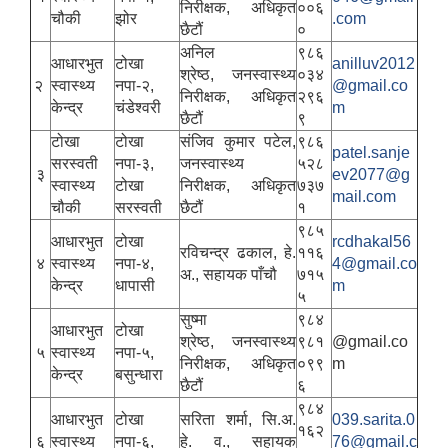
निरीक्षक, अधिकृत
००६
चौकी
झोर
.com
छैटौं
०
अनिल
९८६
आधारभुत
टोखा
anilluv2012
श्रेष्ठ, जनस्वास्थ्य
०३४
२
स्वास्थ्य
नपा-२,
@gmail.co
निरीक्षक, अधिकृत
२९६
केन्द्र
चंडेश्वरी
m
छैटौं
९
टोखा
टोखा
संजिव कुमार पटेल,
९८६
patel.sanje
सरस्वती
नपा-३,
जनस्वास्थ्य
५२८
३
ev2077@g
स्वास्थ्य
टोखा
निरीक्षक, अधिकृत
७३७
mail.com
चौकी
सरस्वती
छैटौं
१
९८५
आधारभुत
टोखा
rcdhakal56
रविचन्द्र ढकाल, हे.
११६
४
स्वास्थ्य
नपा-४,
4@gmail.co
अ., सहायक पाँचौ
७१५
केन्द्र
धापासी
m
५
सुष्मा
९८४
आधारभुत
टोखा
श्रेष्ठ, जनस्वास्थ्य
९८१
@gmail.co
५
स्वास्थ्य
नपा-५,
निरीक्षक, अधिकृत
०९९
m
केन्द्र
बसुन्धारा
छैटौं
६
९८४
आधारभुत
टोखा
सरिता शर्मा, सि.अ.
039.sarita.0
१६२
६
स्वास्थ्य
नपा-६,
हे. व., सहायक
76@gmail.c