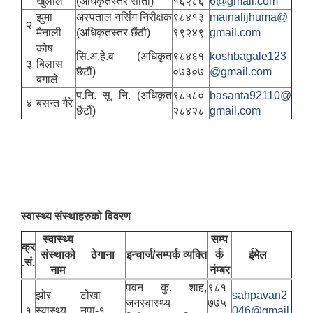
खुलाल
(अधिकृतस्तर सातौँ)
१६२८६
6@gmail.com
झुमा
अस्पताल नर्सिंग निरीक्षक
९८४१३
mainalijhuma@
२
मैनाली
(अधिकृतस्तर छैंठौ)
९९२४९
gmail.com
कोष
सि.अ.हे.व (अधिकृत
९८४६१
koshbagale123
३
बिलास
छैटौं)
०७३०७
@gmail.com
बगाले
प.नि. सू. नि. (अधिकृत
९८५८०
basanta92110@
४
बसन्त गैरे
छैटौं)
२८४२८
gmail.com
स्वास्थ्य संस्थाहरुको विवरण
स्वास्थ्य
सम्प
क्र
संस्थाको
ठेगाना
इन्चार्ज/सम्पर्क व्यक्ति
र्क
ईमेल
.सं.
नाम
नंम्बर
पवन कु. शाह,
९८१
झोर
टोखा
sahpavan2
जनस्वास्थ्य
७७५
१
स्वास्थ्य
नपा-१,
046@gmail