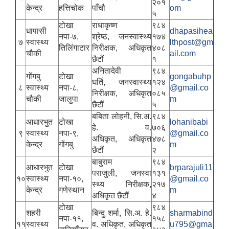
२०१
केन्द्र
हत्तिचोक
पाँचौ
om
५
टोखा
राधाकृष्ण
९८४
धापासी
dhapasihea
नपा-७,
श्रेष्ठ, जनस्वास्थ्य
१७४
७
स्वास्थ्य
lthpost@gm
तिलिंगाटार
निरीक्षक, अधिकृत
४०८
चौकी
ail.com
छैटौं
१
अनितादेवी
९८४
गोंगबु
टोखा
gongabuhp
घर्ति, जनस्वास्थ्य
१२४
८
स्वास्थ्य
नपा-८,
@gmail.co
निरीक्षक, अधिकृत
०८५
चौकी
जालुपा
m
छैटौं
५
बबिता लोहनी, सि.अ.
९८४
आधारभुत
टोखा
lohanibabi
हे. व.
७०६
९
स्वास्थ्य
नपा-९,
@gmail.co
अधिकृत, अधिकृत
४७८
केन्द्र
गोंगबु
m
छैटौं
२
बाबुराम
९८४
आधारभुत
टोखा
brparajuli11
पराजुली, जनस्वा
१३१
१०
स्वास्थ्य
नपा-१०,
@gmail.co
स्थ्य निरीक्षक,
२१७
केन्द्र
गणेस्थान
m
अधिकृत छैटौं
४
टोखा
९८४
शहरी
बिन्दु शर्मा, सि.अ. हे.
sharmabind
नपा-११,
१५८
११
स्वास्थ्य
व. अधिकृत, अधिकृत
u795@gma