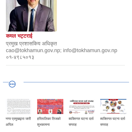
कमल भट्टराई
प्रमुख प्रशासकिय अधिकृत
cao@tokhamun.gov.np; info@tokhamun.gov.np
०१-४९८५०१३
नगर प्रमुखद्वारा जारी
हरितालिका तिजको
ब्यक्तिगत घटना दर्ता
ब्यक्तिगत घटना दर्ता
अपिल
शुभकामना
सप्ताह
सप्ताह