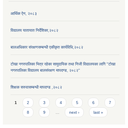
आर्थिक ऐन, २०८३
विद्यालय यातायात निर्देशिका,२०८२
बालअधिकार संरक्षणसम्बन्धी एकीकृत कार्यविधि,२०८२
टाेखा नगरपालिका भित्र रहेका सामुदायिक तथा निजी विद्यालयका लागि ''टाेखा
नगरपालिका विद्यालय बालसंरक्षण मापदण्ड, २०८२''
शिक्षक सरुवासम्बन्धी मापदण्ड ,२०८२
Pages
1
2
3
4
5
6
7
8
9
…
next ›
last »