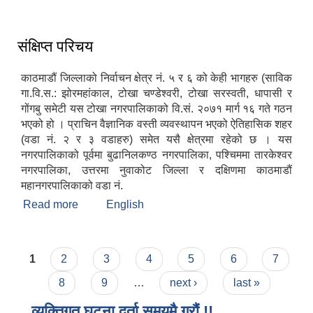
संक्षिप्त परिचय
काठमाडौं जिल्लाको निर्वाचन क्षेत्र नं. ५ र ६ को केही भागहरु (साविक
गा.वि.स.: झोरमहांकाल, टोखा चण्डेश्वरी, टोखा सरस्वती, धापासी र
गोंगबु समेटी यस टोखा नगरपालिकाको वि.सं. २०७१ मार्ग १६ गते गठन
भएको हो । प्राचिन वैज्ञानिक वस्ती व्यवस्थापन भएको ऐतिहासिक शहर
(वडा नं. २ र ३ वडाहरु) समेत यसै क्षेत्रमा रहेको छ । यस
नगरपालिकाको पूर्वमा बुढानिलकण्ठ नगरपालिका, पश्चिममा तारकेश्वर
नगरपालिका, उत्तरमा नुवाकोट जिल्ला र दक्षिणमा काठमाडौं
महानगरपालिकाको वडा नं.
Read more
about संक्षिप्त परिचय
English
Pages
1
2
3
4
5
6
7
8
9
…
next ›
last »
व्यक्तिगत घटना दर्ता समयमै गरौं !!