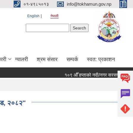
०१-४९८५०१३
info@tokhamun.gov.np
English
नेपाली
Search form
Search
ारी
ग्यालरी
श्रम संसार
सम्पर्क
स्वत: प्रकाशन
१०९ औँ हप्ताको नदी/नगर सरसफाई कार्यक्रम
ण्ड, २०८२''