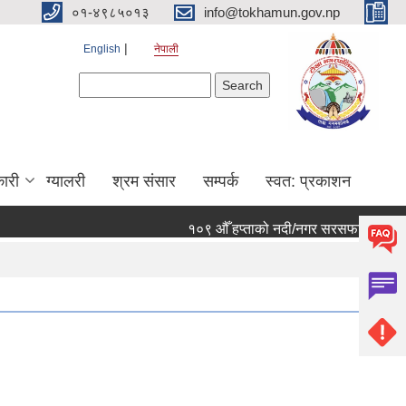
०१-४९८५०१३
info@tokhamun.gov.np
English
नेपाली
Search form
Search
ारी
ग्यालरी
श्रम संसार
सम्पर्क
स्वत: प्रकाशन
१०९ औँ हप्ताको नदी/नगर सरसफाई कार्यक्रममा