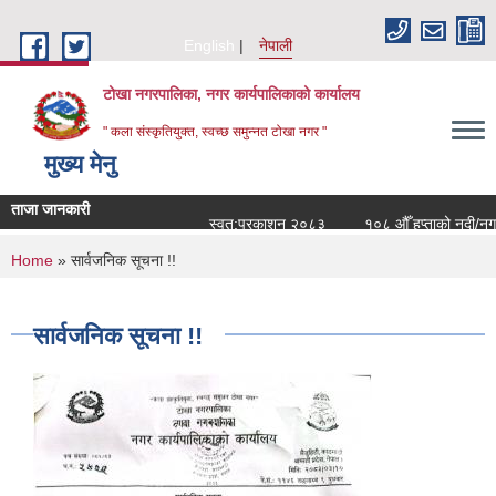
Skip to main content
English
नेपाली
टोखा नगरपालिका, नगर कार्यपालिकाको कार्यालय
" कला संस्कृतियुक्त, स्वच्छ समुन्‍नत टोखा नगर "
मुख्य मेनु
ताजा जानकारी
स्वत:प्रकाशन २०८३
१०८ औँ हप्ताको नदी/नगर 
You are here
Home
» सार्वजनिक सूचना !!
सार्वजनिक सूचना !!