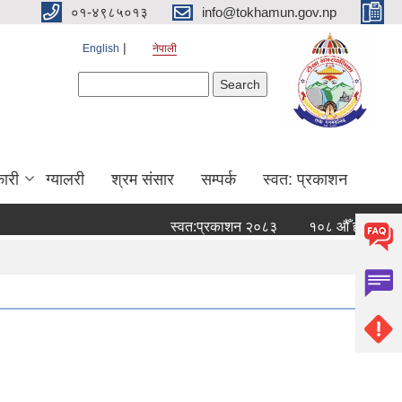
०१-४९८५०१३
info@tokhamun.gov.np
English
नेपाली
Search form
Search
ारी
ग्यालरी
श्रम संसार
सम्पर्क
स्वत: प्रकाशन
स्वत:प्रकाशन २०८३
१०८ औँ हप्ताको नदी