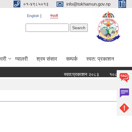
०१-४९८५०१३
info@tokhamun.gov.np
English
नेपाली
Search form
Search
ारी
ग्यालरी
श्रम संसार
सम्पर्क
स्वत: प्रकाशन
स्वत:प्रकाशन २०८३
१०८ औँ हप्ताको