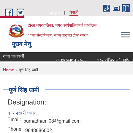
Skip to main content
English
नेपाली
टोखा नगरपालिका, नगर कार्यपालिकाको कार्यालय
" कला संस्कृतियुक्त, स्वच्छ समुन्‍नत टोखा नगर "
मुख्य मेनु
ताजा जानकारी
स्वत:प्रकाशन २०८३
१०८ औँ हप्ताको नदी/नगर 
You are here
Home
» पूर्ण सिंह धामी
पूर्ण सिंह धामी
Designation:
नगर प्रहरी जवान
Email:
purnadhami08@gmail.com
Phone:
9848686002