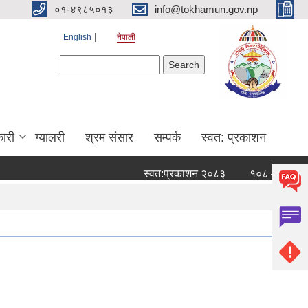
०१-४९८५०१३
info@tokhamun.gov.np
English
नेपाली
Search form
Search
ारी
ग्यालरी
श्रम संसार
सम्पर्क
स्वत: प्रकाशन
स्वत:प्रकाशन २०८३
१०८ औँ हप्ताको 