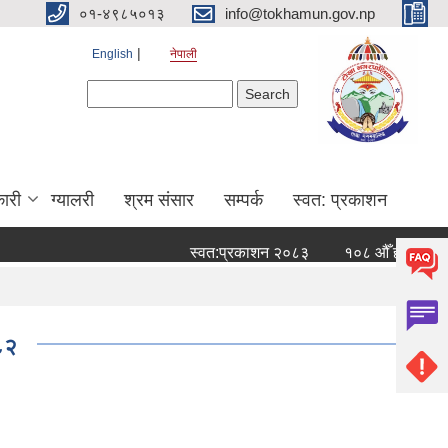
०१-४९८५०१३
info@tokhamun.gov.np
English
नेपाली
Search form
Search
ारी
ग्यालरी
श्रम संसार
सम्पर्क
स्वत: प्रकाशन
स्वत:प्रकाशन २०८३
१०८ औँ हप्ताको नदी
०८२