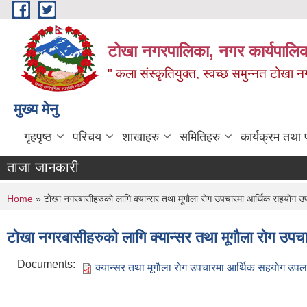
Skip to main content
टोखा नगरपालिका, नगर कार्यपालिक
" कला संस्कृतियुक्त, स्वच्छ समुन्‍नत टोखा न
मुख्य मेनु
गृहपृष्ठ
परिचय
शाखाहरु
समितिहरु
कार्यक्रम तथा
ताजा जानकारी
You are here
Home
» टाेखा नगरबासीहरुकाे लागि क्यान्सर तथा मूगाैला राेग उपचारमा आर्थिक सहयाेग उप
टाेखा नगरबासीहरुकाे लागि क्यान्सर तथा मूगाैला राेग उप
Documents:
क्यान्सर तथा मूगाैला राेग उपचारमा आर्थिक सहयाेग उपल