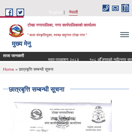
Skip to main content
English
नेपाली
टोखा नगरपालिका, नगर कार्यपालिकाको कार्यालय
" कला संस्कृतियुक्त, स्वच्छ समुन्‍नत टोखा नगर "
मुख्य मेनु
ताजा जानकारी
स्वत:प्रकाशन २०८३
१०८ औँ हप्ताको नदी/नगर सरसफा
You are here
Home
» छात्रबृत्ति सम्बन्धी सूचना
छात्रबृत्ति सम्बन्धी सूचना