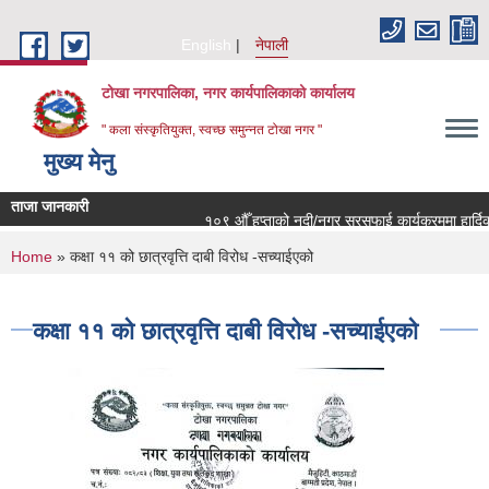
Skip to main content
English
नेपाली
टोखा नगरपालिका, नगर कार्यपालिकाको कार्यालय
" कला संस्कृतियुक्त, स्वच्छ समुन्‍नत टोखा नगर "
मुख्य मेनु
ताजा जानकारी
१०९ औँ हप्ताको नदी/नगर सरसफाई कार्यक्रममा हार्दिक 
You are here
Home
» कक्षा ११ को छात्रवृत्ति दाबी विरोध -सच्याईएको
कक्षा ११ को छात्रवृत्ति दाबी विरोध -सच्याईएको