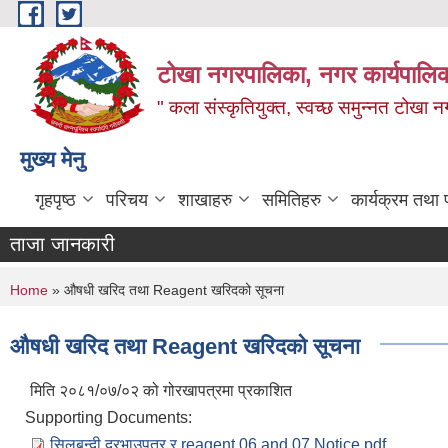
Skip to main content
टोखा नगरपालिका, नगर कार्यपालिक
" कला संस्कृतियुक्त, स्वच्छ समुन्‍नत टोखा न
मुख्य मेनु
गृहपृष्ठ
परिचय
शाखाहरु
समितिहरु
कार्यक्रम तथा
ताजा जानकारी
You are here
Home
» औषधी खरिद तथा Reagent खरिदको सूचना
औषधी खरिद तथा Reagent खरिदको सूचना
मिति २०८१/०७/०२ को गोरखापत्रमा प्रकाशित
Supporting Documents:
सिलबन्दी दरभाउपत्र र reagent 06 and 07 Notice.pdf