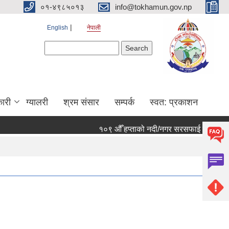
०१-४९८५०१३
info@tokhamun.gov.np
English
नेपाली
Search form
Search
ारी
ग्यालरी
श्रम संसार
सम्पर्क
स्वत: प्रकाशन
१०९ औँ हप्ताको नदी/नगर सरसफाई कार्यक्रममा ह