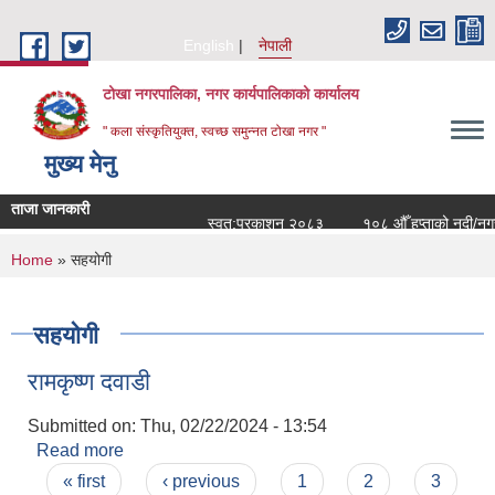
Skip to main content
English
नेपाली
टोखा नगरपालिका, नगर कार्यपालिकाको कार्यालय
" कला संस्कृतियुक्त, स्वच्छ समुन्‍नत टोखा नगर "
मुख्य मेनु
ताजा जानकारी
स्वत:प्रकाशन २०८३
१०८ औँ हप्ताको नदी/नगर 
You are here
Home
» सहयोगी
सहयोगी
रामकृष्ण दवाडी
Submitted on:
Thu, 02/22/2024 - 13:54
Read more
about रामकृष्ण दवाडी
Pages
« first
‹ previous
1
2
3