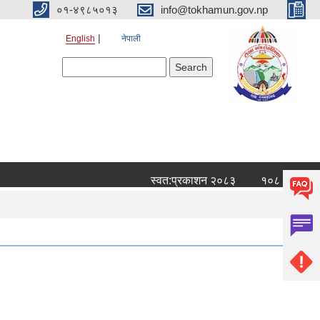
०१-४९८५०१३
info@tokhamun.gov.np
English
नेपाली
Search form
Search
स्वत:प्रकाशन २०८३
१०८ औँ हप्ताको 