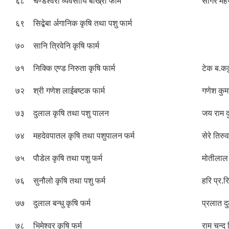
६८
चण्डेश्वरी व्यवसायि बाख्रा फार्म
सागर मर
६९
सिद्बेबा र्अगानिक कृषि तथा पशु फार्म
७०
सानि त्रिवेनि कृषि फार्म
७१
निक्कि एण्ड निरुता कृषि फार्म
टेक ब.कठ्
७२
श्री गणेश लाईबष्टक फार्म
गणेश कुम
७३
दुलाल कृषि तथा पशु पालन
जय राम 
७४
महदेवपातल कृषि तथा पशुपालन फर्म
सेरे तिरु
७५
पौडेल कृषि तथा पशु फर्म
मोतीलाल
७६
सुनौलो कृषि तथा पशु फर्म
हरि प्र.
७७
दुलाल बन्धु कृषि फर्म
प्रलात द
७८
भिमेश्वर कृषि फर्म
राम चन्द 