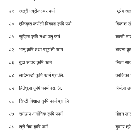
७९
खत्री एग्रीकल्चर फर्म
भूपेष खत
८०
एकिकृत कर्णली विकाश कृषि फर्म
विकाश स
८१
सुप्रिम कृषि तथा पशु फर्म
कासी नार
८२
भानु कृषि तथा पशुपंक्षी फार्म
भावना कु
८३
बुढा सावद कृषि फार्म
सिता साव
८४
लाटेमस्टो कृषि फार्म प्रा.लि.
कालिका 
८५
हितेधुला कृषि फार्म प्रा.लि.
निर्मला उ
८६
सिप्टी बिशाल कृषि फार्म प्रा.लि
८७
रामेछाप अर्गानिक कृषि फार्म
मोहन लाल 
८८
श्री नेवा कृषि फर्म
कुमार श्रे