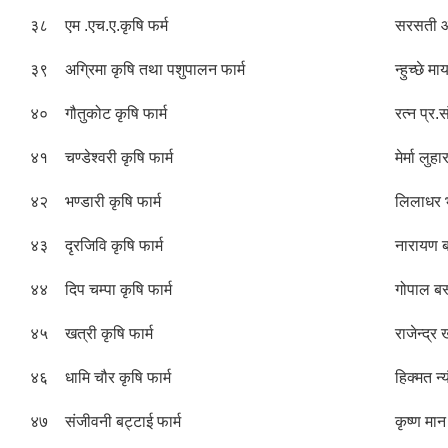
३८
एम .एच.ए.कृषि फर्म
सरसती आ
३९
अग्रिमा कृषि तथा पशुपालन फार्म
न्हुच्छे माय
४०
गौतुकोट कृषि फार्म
रत्न प्र.
४१
चण्डेश्वरी कृषि फार्म
मेर्मा लुहा
४२
भण्डारी कृषि फार्म
लिलाधर भ
४३
दृरजिवि कृषि फार्म
नारायण 
४४
दिप चम्पा कृषि फार्म
गोपाल बस
४५
खत्री कृषि फार्म
राजेन्द्र 
४६
धामि चौर कृषि फार्म
हिक्मत न्
४७
संजीवनी बट्टाई फार्म
कृष्ण मान 