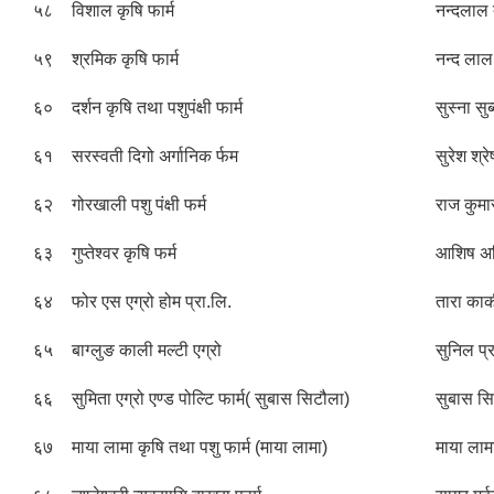
५८
विशाल कृषि फार्म
नन्दलाल
५९
श्रमिक कृषि फार्म
नन्द लाल 
६०
दर्शन कृषि तथा पशुपंक्षी फार्म
सुस्ना सुब
६१
सरस्वती दिगो अर्गानिक र्फम
सुरेश श्रेष
६२
गोरखाली पशु पंक्षी फर्म
राज कुमा
६३
गुप्तेश्वर कृषि फर्म
आशिष अ
६४
फोर एस एग्रो होम प्रा.लि.
तारा कार्
६५
बाग्लुङ काली मल्टी एग्रो
सुनिल प्
६६
सुमिता एग्रो एण्ड पोल्टि फार्म( सुबास सिटौला)
सुबास सि
६७
माया लामा कृषि तथा पशु फार्म (माया लामा)
माया लाम