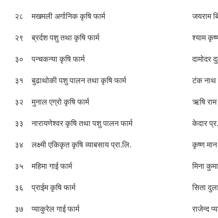
२८
मखमली अर्गानिक कृषि फार्म
जयराम ब
२९
ब्रर्दश पशु तथा कृषि फार्म
श्याम कृष
३०
पन्चकन्या कृषि फार्म
दामोदर 
३१
बुढाथोकी पशु पालन तथा कृषि फार्म
टंक नाथ
३२
मुनाल एग्रो कृषि फार्म
ऋषि राम 
३३
नारायणेश्वर कृषि तथा पशु पालन फार्म
केदार प्र
३४
लक्ष्मी एकिकृत कृषि व्याबसाय प्रा.लि.
कृष्ण मान 
३५
महिमा गाई फार्म
मिना कुमा
३६
प्राईम कृषि फार्म
सिता दु
३७
प्याकुरेल गाई फार्म
राजेन्द प्