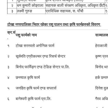
२
धन कुमारी कोइराला
सहायक बाली संरक्षण अधिकृत, अधिकृत छैंटौ
९
३
लक्ष्मी गुरुङ
प्राविधिक सहायक, स. पाँचौ
९
टोखा नगरपालिका भित्र रहेका पशु पालन तथा कृषि फार्महरुको विवरण
क्र.सं
पशु फार्मको नाम
सञ्चालक
.
१
टोखा सरस्वतो अर्गानिक फार्म
हेराकाजी श
२
सूर्यमति एग्रीकल्चर एण्ड रिसर्च सेन्टर
कृष्ण प्र
३
बिनोद फार्मिङ्ग एण्ड टेडिङ सेन्टर पा.लि.
बिनोद था
४
छन्त्याल कृषि फार्म
हर्क छन्
५
जनहित कृषि फार्म एण्ड सप्लार्स
दिनेश दु
६
बागेश्वरी कृषि फार्म प्रा.लि.
गैरव अधि