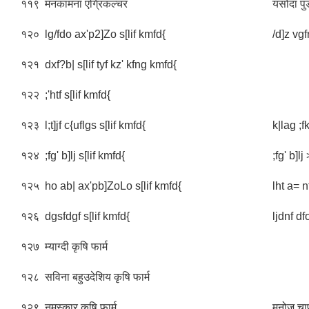
११९
मनकामना एग्रिकल्चर
यसोदा पु
१२०
lg/fdo ax'p2]Zo s[lif kmfd{
/d]z vg
१२१
dxf?b| s[lif tyf kz' kfng kmfd{
१२२
;'htf s[lif kmfd{
१२३
l;t]jf c{uflgs s[lif kmfd{
k|lag ;f
१२४
;fg' b]lj s[lif kmfd{
;fg' b]lj
१२५
ho ab| ax'pb]ZoLo s[lif kmfd{
lht a= n
१२६
dgsfdgf s[lif kmfd{
ljdnf df
१२७
म्याग्दी कृषि फार्म
१२८
सविना बहुउदेशिय कृषि फार्म
१२९
नमस्कार कृषि फार्म
मनोज चा