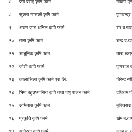
७
जय बराह कृषि फार्म
गोकर्ण प्
८
सुक्ला गण्डकी कृषि फार्म
पूणचन्द्
९
अरुण एण्ड अनिल कृषि फार्म
शेर ब.ख
१०
तारा कृषि फार्म
चन्द ब.ख
११
आधुनिक कृषि फार्म
तारा खत्
१२
जोशी कृषि फार्म
पुष्पराज
१३
कालासिला कृषि फार्म प्रा.लि.
बिरेन्द न्
१४
भिमा बहुउध्यासिय कृषि तथा पशु पालन फार्म
दधिराम 
१५
अभिनास कृषि फार्म
मुक्तिसर
१६
प्रकृति कृषि फार्म
खेम ब.ता
१७
सुप्रिया कृषि फार्म
लाल ब. 