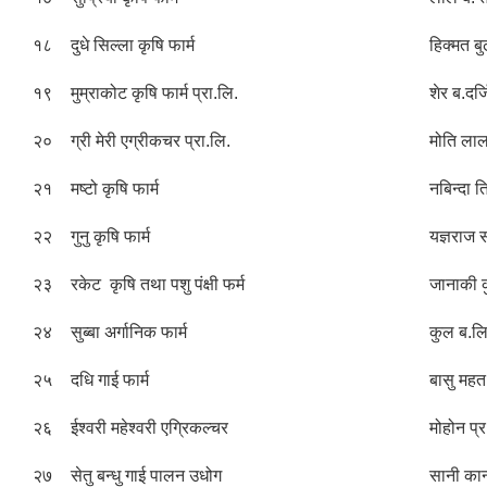
१८
दुधे सिल्ला कृषि फार्म
हिक्मत बु
१९
मुम्राकोट कृषि फार्म प्रा.लि.
शेर ब.दर्ज
२०
ग्री मेरी एग्रीकचर प्रा.लि.
मोति ला
२१
मष्टो कृषि फार्म
नबिन्दा त
२२
गुनु कृषि फार्म
यज्ञराज 
२३
रकेट कृषि तथा पशु पंक्षी फर्म
जानाकी क
२४
सुब्बा अर्गानिक फार्म
कुल ब.लि
२५
दधि गाई फार्म
बासु मह
२६
ईश्वरी महेश्वरी एग्रिकल्चर
मोहोन प्
२७
सेतु बन्धु गाई पालन उधोग
सानी का