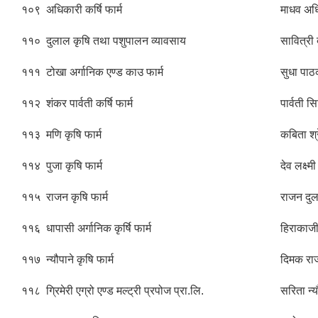
१०९
अधिकारी कर्षि फार्म
माधव अध
११०
दुलाल कृषि तथा पशुपालन व्यावसाय
सावित्री
१११
टोखा अर्गानिक एण्ड काउ फार्म
सुधा पा
११२
शंकर पार्वती कर्षि फार्म
पार्वती स
११३
मणि कृषि फार्म
कबिता श्र
११४
पुजा कृषि फार्म
देव लक्ष्मी
११५
राजन कृषि फार्म
राजन दु
११६
धापासी अर्गानिक कृर्षि फार्म
हिराकाजी 
११७
न्यौपाने कृषि फार्म
दिमक राज
११८
ग्रिमेरी एग्रो एण्ड मल्ट्री प्रपोज प्रा.लि.
सरिता न्य