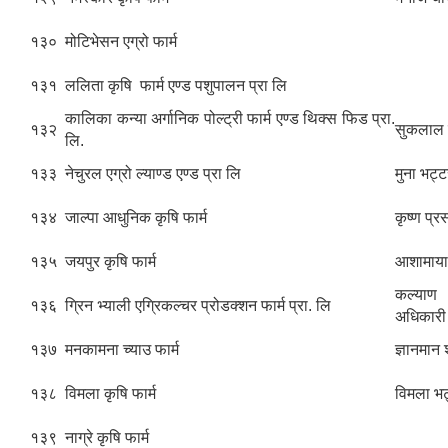
१३०
मोटिभेसन एग्रो फार्म
१३१
ललिता कृषि फार्म एण्ड पशुपालन प्रा लि
कालिका कन्या अर्गानिक पोल्ट्री फार्म एण्ड थिक्स फिड प्रा.
१३२
सुकलाल 
लि.
१३३
नेचुरल एग्रो ल्याण्ड एण्ड प्रा लि
मुना भट्ट
१३४
जाल्पा आधुनिक कृषि फार्म
कृष्ण प्रस
१३५
जयपुर कृषि फार्म
आशामाया
कल्या
१३६
ग्रिन भ्याली एग्रिकल्चर प्रोडक्शन फार्म प्रा. लि
अधिकारी
१३७
मनकामना च्याउ फार्म
ज्ञानमान श
१३८
विमला कृषि फार्म
विमला भट
१३९
नाग्रे कृषि फार्म