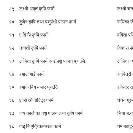
८९
लक्ष्मी अमृत कृषि फार्म
लक्ष्मी चन्
९०
कुवेर कृषि तथा पशुपंक्षी पालन फार्म
राधिका ज
९१
ए वि पि कृषि फार्म
वविता पर
९२
उन्नती कृषि फार्म
विकास ड
९३
ललिता कृषि फार्म एण्ड पशु पालन प्रा.लि.
ललिता ग्य
९४
हमाल गाई फार्म
साबित्री
९५
स्मार्क बिग बजार प्रा.लि.
रविन्द्र 
९६
ए सि ओ पोल्ट्रि फार्म
धेचेन गुर
९७
जय कालीका पशु पालन तथा कृषि फार्म
चिना ब.त
९८
वाई बि एग्रिकल्चरल फार्म
यम बहादु