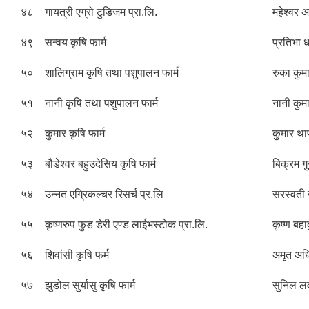
४८
गायत्री एग्रो टुडिजम प्रा.लि.
महेश्वर 
४९
सन्वय कृषि फार्म
प्रतिभा 
५०
शालिग्राम कृषि तथा पशुपालन फार्म
रुका कुमा
५१
नानी कृषि तथा पशुपालन फार्म
नानी कुमा
५२
कुमार कृषि फार्म
कुमार था
५३
बौडेश्वर बहुउदेसिय कृषि फार्म
बिक्रम गु
५४
उन्नत एग्रिकल्चर रिसर्च प्र.लि
सरस्वत
५५
कृष्णरुप फुड डेरी एण्ड लाईभस्टोक प्रा.लि.
कृष्ण बहा
५६
शिवांसी कृषि फर्म
अमृत अध
५७
झुडोल सुर्यासु कृषि फार्म
सुनिल ल