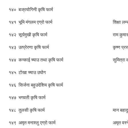
१४०
बज्रयोगिनी कृषि फार्म
१४१
भूमि मंगलम एग्रो फार्म
शिक्षा लम
१४२
सूर्यमुखी कृषि फार्म
राम कुमा
१४३
उत्प्रेरणा कृषि फार्म
कृष्ण प्
१४४
कन्काई च्याउ तथा कृषि फार्म
सुमित्रा 
१४५
टोखा च्याउ उघोग
१४६
सिर्जना बहुउदेशिय कृषि फार्म
१४७
भगवती कृषि फार्म
१४८
तुलसी कृषि फार्म
मान बहाद
१४९
अमृत मनाश्लु एग्रो फार्म
अमृत वस्