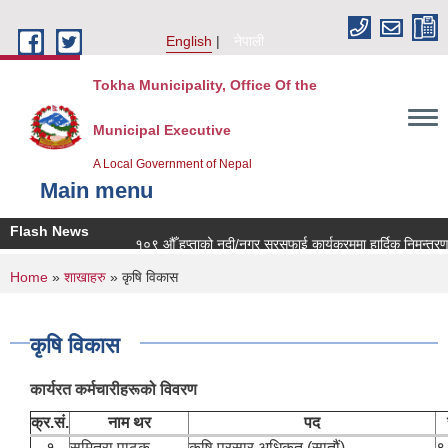
Skip to main content
English
नेपाली
Tokha Municipality, Office Of the
Municipal Executive
A Local Government of Nepal
Main menu
Flash News
१०९ औँ हप्ताको नदी/नगर सरसफाई कार्यक्रममा हार्दिक निमन्त्रणा !!
You are here
Home
»
शाखाहरु
» कृषि विकास
कृषि विकास
कार्यरत कर्मचारीहरूको विवरण
क्र.सं.
नाम थर
पद
१
सुमित्रा पाठक
कृषि प्रसार अधिकृत (सातौं)
९