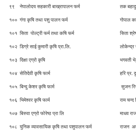
९९
नेपालोदय सहकारी बाख्रापालन फर्म
तक बहादु
१००
गंगा कृषि तथा पशु पालन फर्म
गोपाल का
१०१
सिता पोल्ट्री फर्म तथा कषि फर्म
सिता श्रेष
१०२
डिग्रे साई कुमारी कृषि प्रा.लि.
लोकेन्द्
१०३
दिक्षा एग्रो कृषि
भगवती भे
१०४
सेतिदेवी कृषि फार्म
हरि प्र. 
१०५
बिन्दु केशर कृषि फार्म
सुजन र
१०६
भिमेश्वर कृषि फार्म
राम चन्द 
१०७
बिरुवा एग्रो फोरेष्ठ प्रा लि
माधव रा
१०८
युनिक व्यावसायिक कृषि तथा पशुपालन फर्म
राजन अर